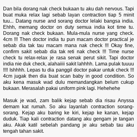
Dan bila dorang nak check bukaan tu aku dah nervous. Tapi
buat muka relax lagi sebab layan contraction tiap 5 minit
tuu... Datang nurse and sorang doctor lelaki bangsa india.
Ehhh, memang doctor on duty semua india kot time tu.
Dorang nak check bukaan. Mula-mula nurse yang check.
4cm !!! Then doctor india tu pun macam doctor practical je
sebab dia tak tau macam mana nak check !!! Okay fine,
confirm sakit sebab dia tak reti nak check !!! Time nurse
check tu relax-relax je rasa senak perut sikit. Tapi doctor
india nie duk check, alahaiiii sakit lahhhh. Lama pulak tuuuu
!!!! Ishhhh. Lepas tu dia panggil doctor pakar untuk check !!!
4cm jugak then dia buat scan baby in good condition. So
aku kena masuk wad dulu memandangkan belum cukup
bukaan. Merasalah pakai uniform pink lagi. Hehehehe
Masuk je wad, zam balik kejap sebab dia risau Anyssa
demam kat rumah. So aku layanlah contraction sorang-
sorang. Kejap aku baring ke kiri, kejap ke kanan, kejap
duduk. Tiap kali contraction datang aku gengam je tangan
aku. Akak katil sebelah pandang je aku sebab tau aku
tengah tahan sakit.